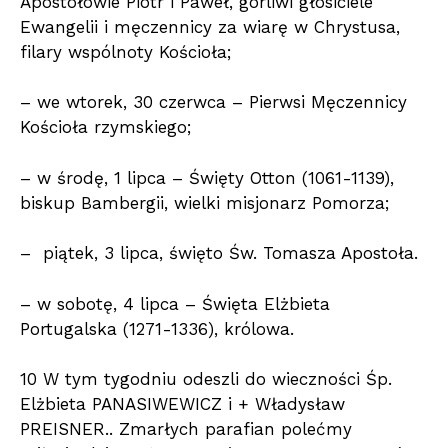
Apostołowie Piotr i Paweł, gorliwi głosiciele
Ewangelii i męczennicy za wiarę w Chrystusa,
filary wspólnoty Kościoła;
– we wtorek, 30 czerwca – Pierwsi Męczennicy
Kościoła rzymskiego;
– w środę, 1 lipca – Święty Otton (1061-1139),
biskup Bambergii, wielki misjonarz Pomorza;
– piątek, 3 lipca, święto Św. Tomasza Apostoła.
– w sobotę, 4 lipca – Święta Elżbieta
Portugalska (1271-1336), królowa.
10 W tym tygodniu odeszli do wieczności Śp.
Elżbieta PANASIWEWICZ i + Władysław
PREISNER.. Zmarłych parafian polećmy