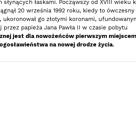
h słynących łaskami. Począwszy od XVIII wieku k
iągnął 20 września 1992 roku, kiedy to ówczesny
k, ukoronował go złotymi koronami, ufundowany
j przez papieża Jana Pawła II w czasie pobytu
rznej jest dla nowożeńców pierwszym miejscem
błogosławieństwa na nowej drodze życia.