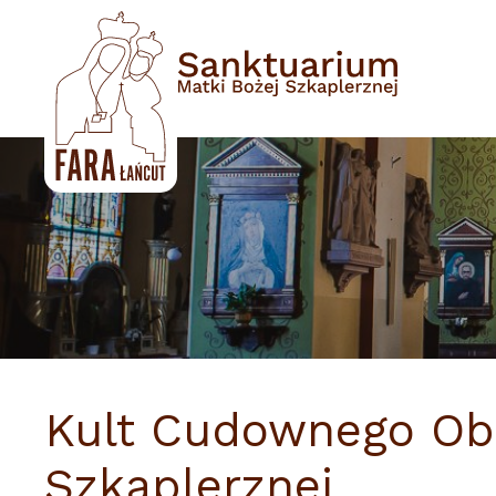
Przejdź
do
treści
Kult Cudownego Obr
Szkaplerznej