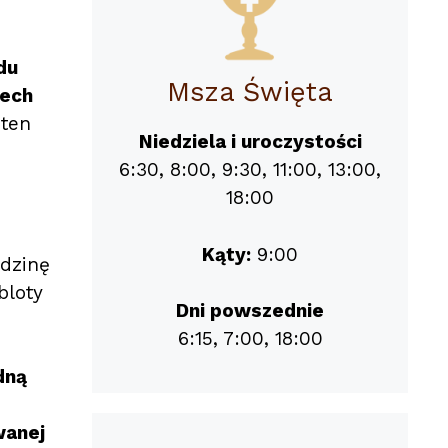
du
Msza Święta
zech
ten
Niedziela i uroczystości
6:30, 8:00, 9:30, 11:00, 13:00,
18:00
Kąty:
9:00
odzinę
bloty
Dni powszednie
6:15, 7:00, 18:00
dną
wanej