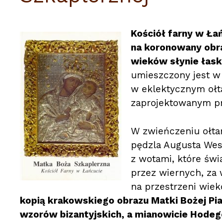
Kościół farny w Ła
na koronowany obra
wieków słynie łaska
umieszczony jest w
w eklektycznym ołt
zaprojektowanym pr
W zwieńczeniu ołtar
pędzla Augusta West
z wotami, które św
przez wiernych, za
na przestrzeni wiek
kopią krakowskiego obrazu Matki Bożej Pia
wzorów bizantyjskich, a mianowicie Hodeget