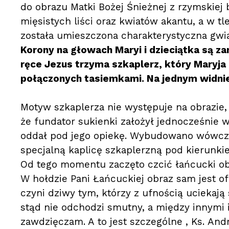
do obrazu Matki Bożej Śnieżnej z rzymskiej 
mięsistych liści oraz kwiatów akantu, a w tle
została umieszczona charakterystyczna gwi
Korony na głowach Maryi i dzieciątka są z
ręce Jezus trzyma szkaplerz, który Maryj
połączonych tasiemkami. Na jednym widnie
Motyw szkaplerza nie występuje na obrazie, 
że fundator sukienki założył jednocześnie 
oddał pod jego opiekę. Wybudowano wówcza
specjalną kaplicę szkaplerzną pod kierunk
Od tego momentu zaczęto czcić łańcucki ob
W hołdzie Pani Łańcuckiej obraz sam jest 
czyni dziwy tym, którzy z ufnością uciekają 
stąd nie odchodzi smutny, a między innymi 
zawdzięczam. A to jest szczególne , Ks. Andrz