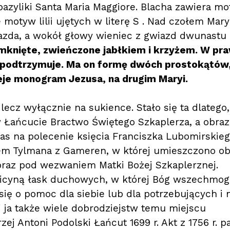
bazyliki Santa Maria Maggiore. Blacha zawiera m
 motyw lilii ujętych w literę S . Nad czołem Mary
azda, a wokół głowy wieniec z gwiazd dwunastu 
amknięte, zwieńczone jabłkiem i krzyżem. W pr
a podtrzymuje. Ma on formę dwóch prostokątów
je monogram Jezusa, na drugim Maryi.
lecz wyłącznie na sukience. Stało się ta dlatego,
w Łańcucie Bractwo Świętego Szkaplerza, a obraz
s na polecenie księcia Franciszka Lubomirskie
iem Tylmana z Gameren, w której umieszczono ob
raz pod wezwaniem Matki Bożej Szkaplerznej.
oficyną łask duchowych, w której Bóg wszechmo
się o pomoc dla siebie lub dla potrzebujących i n
i ja także wiele dobrodziejstw temu miejscu
ej Antoni Podolski Łańcut 1699 r. Akt z 1756 r. p