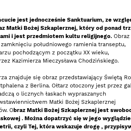
ńcucie jest jednocześnie Sanktuarium, ze wzglę
z Matki Bożej Szkaplerznej, który od ponad tr
mi i jest przedmiotem kultu religijnego.
Obraz 
 zamknięciu południowego ramienia transeptu,
arzu pochodzącym z początku XX wieku,
zez Kazimierza Mieczysława Chodzińskiego.
za znajduje się obraz przedstawiający Świętą R
phalena z Berlina. Ołtarz otoczony jest przez ga
iadczą o licznych łaskach wypraszanych
 wstawiennictwem Matki Bożej Szkaplerznej
ów. O
braz Matki Bożej Szkaplerznej jest swobo
skowej . Można dopatrzyć się w jego wyglądzie
rii, czyli Tej, która wskazuje drogę , przypisy