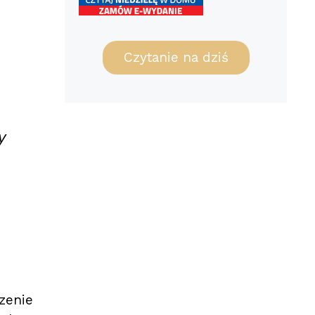
Czytanie na dziś
y
zenie