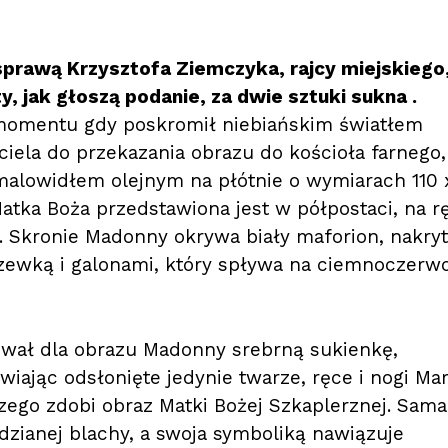
sprawą Krzysztofa Ziemczyka, rajcy miejskiego
, jak głoszą podanie, za dwie sztuki sukna .
o momentu gdy poskromił niebiańskim światłem
ciela do przekazania obrazu do kościoła farnego,
malowidłem olejnym na płótnie o wymiarach 110 
atka Boża przedstawiona jest w półpostaci, na r
. Skronie Madonny okrywa biały maforion, nakry
zewką i galonami, który spływa na ciemnoczerw
ował dla obrazu Madonny srebrną sukienkę,
wiając odsłonięte jedynie twarze, ręce i nogi Mar
jszego zdobi obraz Matki Bożej Szkaplerznej. Sama
dzianej blachy, a swoja symboliką nawiązuje