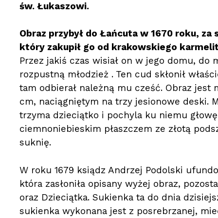
św. Łukaszowi.
Obraz przybył do Łańcuta w 1670 roku, za 
który zakupił go od krakowskiego karmelity
Przez jakiś czas wisiał on w jego domu, d
rozpustną młodzież . Ten cud skłonił właści
tam odbierał należną mu cześć. Obraz jest 
cm, naciągniętym na trzy jesionowe deski. M
trzyma dzieciątko i pochyla ku niemu głowę
ciemnoniebieskim płaszczem ze złotą pods
suknię.
W roku 1679 ksiądz Andrzej Podolski ufund
która zasłoniła opisany wyżej obraz, pozosta
oraz Dzieciątka. Sukienka ta do dnia dzisie
sukienka wykonana jest z posrebrzanej, mie