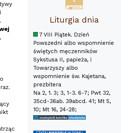
otywy
i
Liturgia dnia
.
awej
7 VIII Piątek. Dzień
,
Powszedni albo wspomnienie
świętych męczenników
Sykstusa II, papieża, i
Towarzyszy albo
wspomnienie św. Kajetana,
go
prezbitera
raz.
Na 2, 1. 3; 3, 1-3. 6-7; Pwt 32,
35cd-36ab. 39abcd. 41; Mt 5,
gący
10; Mt 16, 24-28;
ikt
atrząc