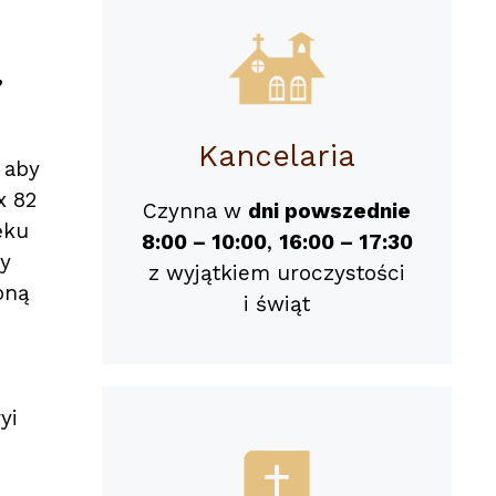
,
Kancelaria
 aby
x 82
Czynna w
dni powszednie
ęku
8:00 – 10:00
,
16:00 – 17:30
ty
z wyjątkiem uroczystości
oną
i świąt
yi