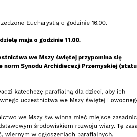
rzedzone Eucharystią o godzinie 16.00.
dzielę maja o godzinie 11.00.
estnictwa we Mszy świętej przypomina się
 norm Synodu Archidiecezji Przemyskiej (statu
wadzi katechezę parafialną dla dzieci, aby ich
ywnego uczestnictwa we Mszy świętej i owocneg
nictwo we Mszy św. winna mieć miejsce zasadni
 podstawowym środowiskiem rozwoju wiary. Tę zas
ć, wiernym w ogłoszeniach parafialnych.