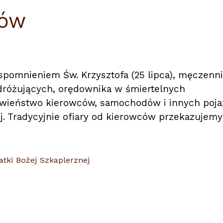
dów
wspomnieniem Św. Krzysztofa (25 lipca), męczenn
odróżujących, orędownika w śmiertelnych
awieństwo kierowców, samochodów i innych poj
j. Tradycyjnie ofiary od kierowców przekazujemy
atki Bożej Szkaplerznej